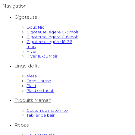
Navigation
Gigoteuse
Doux Nid
Gigoteuse légère 0-3 mois
Gigoteuse légère 0-6 mois
Gigoteuse légère 18-36
mois
Hiver
Hiver 18-36 Mois
Linge de lit
Alèse
Drap Housse
Plaid
Plaid en tricot
Produits Maman
Coussin de maternité
Tablier de bain
Repas