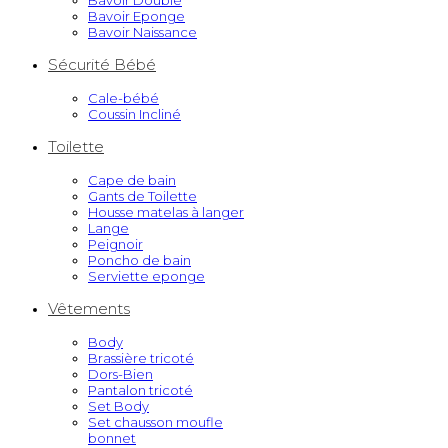
Bavoir Doublé
Bavoir Eponge
Bavoir Naissance
Sécurité Bébé
Cale-bébé
Coussin Incliné
Toilette
Cape de bain
Gants de Toilette
Housse matelas à langer
Lange
Peignoir
Poncho de bain
Serviette eponge
Vêtements
Body
Brassière tricoté
Dors-Bien
Pantalon tricoté
Set Body
Set chausson moufle
bonnet