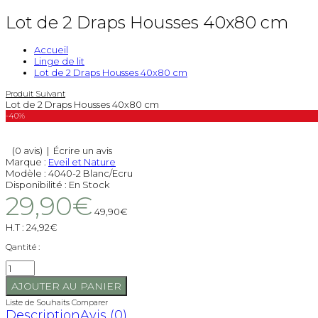
Lot de 2 Draps Housses 40x80 cm
Accueil
Linge de lit
Lot de 2 Draps Housses 40x80 cm
Produit Suivant
Lot de 2 Draps Housses 40x80 cm
-40%
(0 avis)
|
Écrire un avis
Marque :
Eveil et Nature
Modèle :
4040-2 Blanc/Ecru
Disponibilité :
En Stock
29,90€
49,90€
H.T :
24,92€
Qantité :
Liste de Souhaits
Comparer
Description
Avis (0)