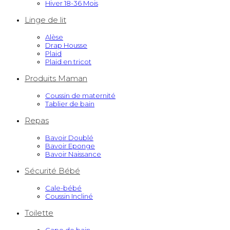
Hiver 18-36 Mois
Linge de lit
Alèse
Drap Housse
Plaid
Plaid en tricot
Produits Maman
Coussin de maternité
Tablier de bain
Repas
Bavoir Doublé
Bavoir Eponge
Bavoir Naissance
Sécurité Bébé
Cale-bébé
Coussin Incliné
Toilette