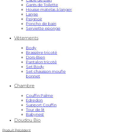
Cape de bain
Gants de Toilette
Housse matelas à langer
Lange
Peignoir
Poncho de bain
Serviette eponge
Vêtements
Body
Brassière tricoté
Dors-Bien
Pantalon tricoté
Set Body
Set chausson moufle
bonnet
Chambre
Couffin Palme
Edredon
Support Couffin
Tour de lit
Babynest
Doudou Bio
Produit Précédent