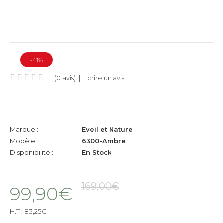
-41%
(0 avis)
|
Écrire un avis
Marque :
Eveil et Nature
Modèle :
6300-Ambre
Disponibilité :
En Stock
169,00€
99,90€
H.T :
83,25€