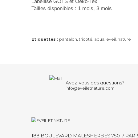
Labellisé GOTS et Oeko-Tex
Tailles disponibles : 1 mois, 3 mois
Etiquettes :
pantalon
,
tricoté
,
aqua
,
eveil
,
nature
Avez-vous des questions?
info@eveiletnature.com
188 BOULEVARD MALESHERBES 75017 PARI