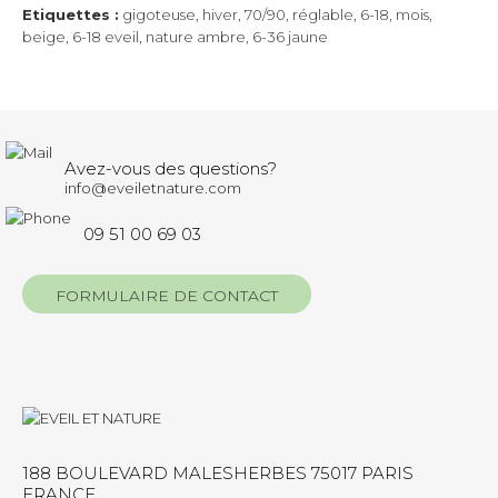
Etiquettes :
gigoteuse
,
hiver
,
70/90
,
réglable
,
6-18
,
mois
,
beige
,
6-18 eveil
,
nature ambre
,
6-36 jaune
Avez-vous des questions?
info@eveiletnature.com
09 51 00 69 03
FORMULAIRE DE CONTACT
188 BOULEVARD MALESHERBES 75017 PARIS
FRANCE