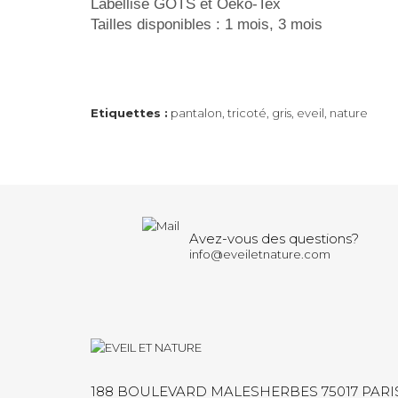
Labellisé GOTS et Oeko-Tex
Tailles disponibles : 1 mois, 3 mois
Etiquettes :
pantalon
,
tricoté
,
gris
,
eveil
,
nature
Avez-vous des questions?
info@eveiletnature.com
188 BOULEVARD MALESHERBES 75017 PARI