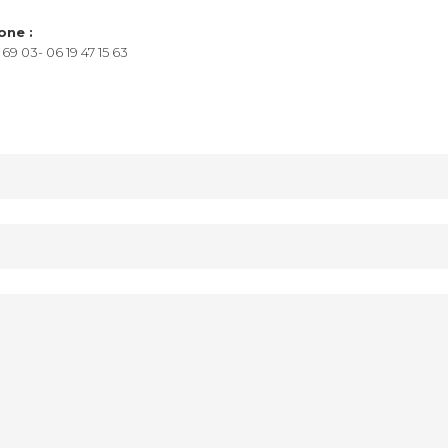
one :
 69 03- 06 19 47 15 63