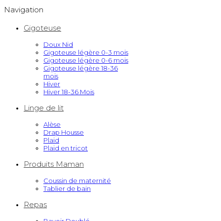
Navigation
Gigoteuse
Doux Nid
Gigoteuse légère 0-3 mois
Gigoteuse légère 0-6 mois
Gigoteuse légère 18-36
mois
Hiver
Hiver 18-36 Mois
Linge de lit
Alèse
Drap Housse
Plaid
Plaid en tricot
Produits Maman
Coussin de maternité
Tablier de bain
Repas