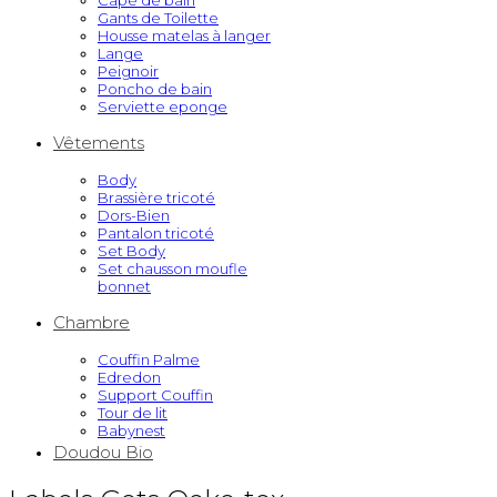
Cape de bain
Gants de Toilette
Housse matelas à langer
Lange
Peignoir
Poncho de bain
Serviette eponge
Vêtements
Body
Brassière tricoté
Dors-Bien
Pantalon tricoté
Set Body
Set chausson moufle
bonnet
Chambre
Couffin Palme
Edredon
Support Couffin
Tour de lit
Babynest
Doudou Bio