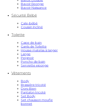
Bavoir Doublé
Bavoir Eponge
Bavoir Naissance
Sécurité Bébé
Cale-bébé
Coussin Incliné
Toilette
Cape de bain
Gants de Toilette
Housse matelas à langer
Lange
Peignoir
Poncho de bain
Serviette eponge
Vêtements
Body
Brassière tricoté
Dors-Bien
Pantalon tricoté
Set Body
Set chausson moufle
bonnet