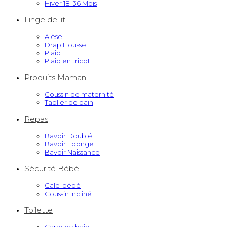
Hiver 18-36 Mois
Linge de lit
Alèse
Drap Housse
Plaid
Plaid en tricot
Produits Maman
Coussin de maternité
Tablier de bain
Repas
Bavoir Doublé
Bavoir Eponge
Bavoir Naissance
Sécurité Bébé
Cale-bébé
Coussin Incliné
Toilette